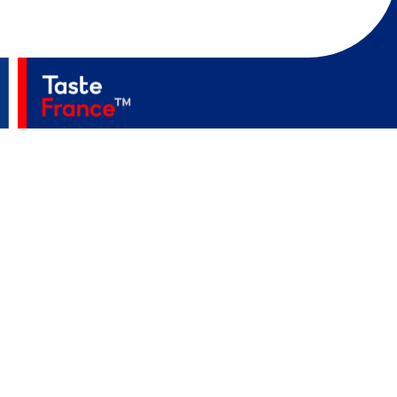
Accueil
A Propos
Secteurs
Actualités
Événements
Contact
MediaKit
Politique De Confidentialité
Mentions Légales
Accessibilité