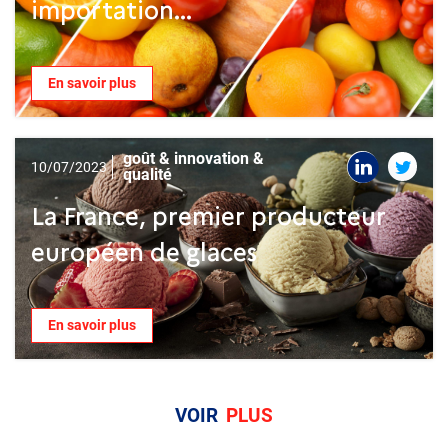
importation...
En savoir plus
goût & innovation &
10/07/2023
qualité
La France, premier producteur
européen de glaces
En savoir plus
VOIR
PLUS