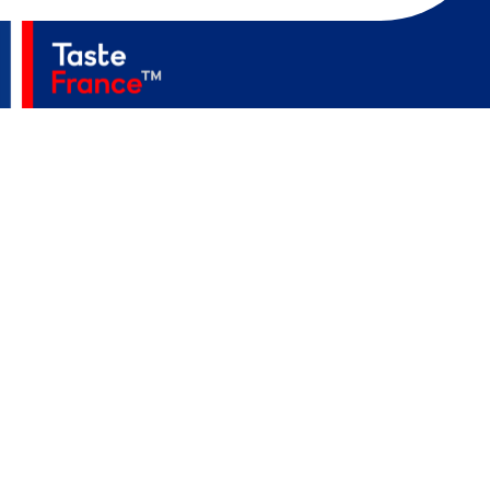
Accueil
A Propos
Secteurs
Actualités
Événements
Contact
MediaKit
Politique De Confidentialité
Mentions Légales
Accessibilité
©2023 TASTE FRANCE