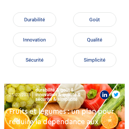
Durabilité
Goût
Innovation
Qualité
Sécurité
Simplicité
durabilité & goût &
innovation & qualité &
25/07/2023
sécurité & simplicité
Fruits et légumes : un plan pour
réduire la dépendance aux