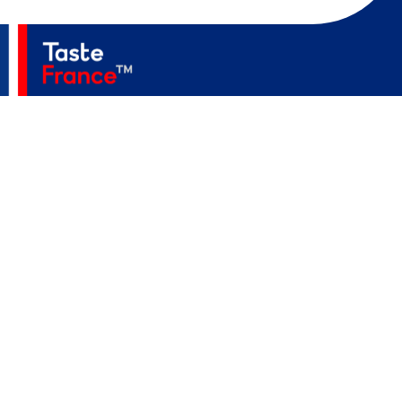
Accueil
A Propos
Secteurs
Actualités
Événements
Contact
MediaKit
Politique De Confidentialité
Mentions Légales
Accessibilité
©2023 TASTE FRANCE