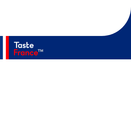
Accueil
A Propos
Secteurs
Actualités
Événements
Contact
MediaKit
Politique De Confidentialité
Mentions Légales
Accessibilité