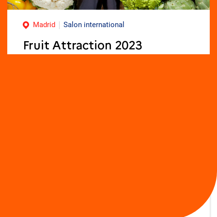
Madrid
Salon international
Fruit Attraction 2023
Pavillon France sur le salon international des
fruits et légumes frais – 3 au 5 octobre 2023 –
Madrid (Espagne)
Business France
organise le Pavillon France aux
couleurs de
Taste France
, marque
institutionnelle faisant la promotion de la
gastronomie, de l’agroalimentaire et de
l’agriculture française à l’international.