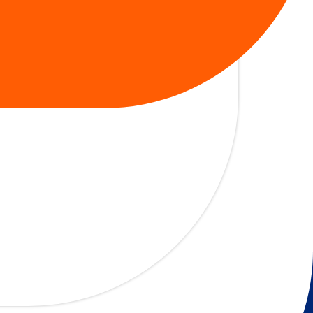
& légumes frais (Interfel)
nt à la CIIE.