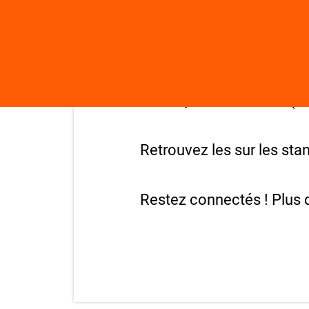
2022.
Les interprofessions des f
et des produits laitiers (
Retrouvez les sur les st
Restez connectés ! Plus d