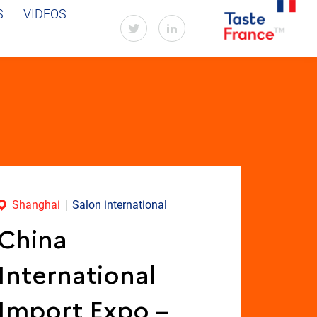
S
VIDEOS
Shanghai
Salon international
China
International
Import Expo –