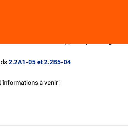
illières boeuf (Interbev), porc (Inaporc), fruits 
France Terre de Lait-Cniel) participeront égaleme
ands
2.2A1-05
et
2.2B5-04
’informations à venir !