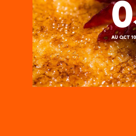
0
AU OCT 10
Taste France organise un p
produits alimentaires à l