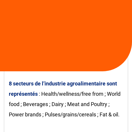
renommée internationale et aussi de renforcer
leur présence dans la région.
Le salon rassemble sur chaque édition environ
5000 exposant
s, plus de
100 000 acheteurs
professionnels
venant de
186 pays
sur une
surface de 93 000m² !
8 secteurs de l’industrie agroalimentaire sont
représentés
: Health/wellness/free from ; World
food ; Beverages ; Dairy ; Meat and Poultry ;
Power brands ; Pulses/grains/cereals ; Fat & oil.