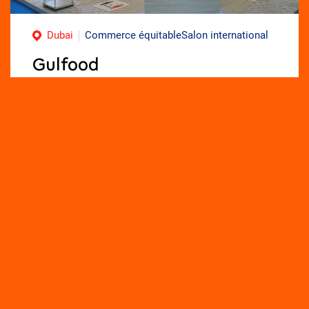
Dubai
Commerce équitableSalon international
Gulfood
Pavillon France sur le Gulfood
– du
13 au 17
février 2022
, à Dubai – Emirats Arabes Unis
Gulfood est
un des plus grands événements
alimentaires annuels au monde
, c’est un lieu
incontournable de l’innovation, des rencontres et
des échanges, pour
établir des contacts avec
des acheteurs, importateurs et distributeurs
potentiel
s, représentant des marques de