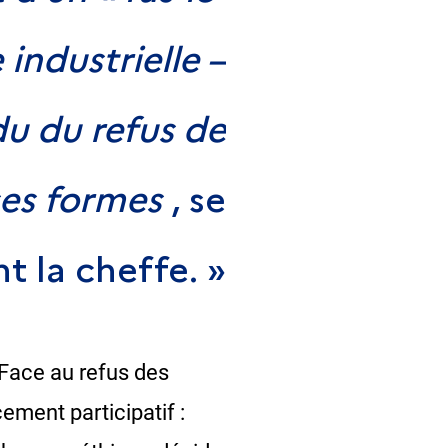
 industrielle –
du du refus de
ses formes
, se
t la cheffe. »
 Face au refus des
ement participatif :