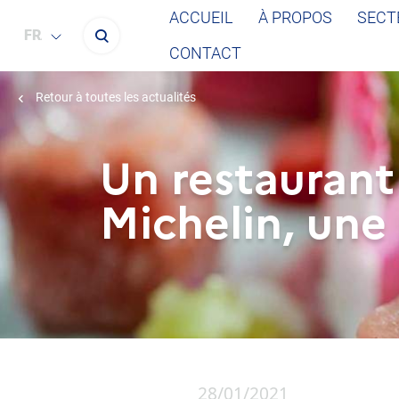
ACCUEIL
À PROPOS
SECT
FRANÇAIS
CONTACT
Retour à toutes les actualités
Un restaurant
Michelin, une
28/01/2021