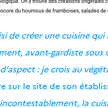
biologique. On y trouve des créations original
 encore du houmous de framboises, salades de c
oisi de créer une cuisine qu
iment, avant-gardiste sous
d’aspect : je crois au végét
e sur le site de son établ
incontestablement, la cuisi