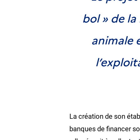
bol » de la
animale e
l’exploi
La création de son étab
banques de financer son 