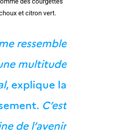
es comme des courgettes
houx et citron vert.
i me ressemble
 une multitude
al
, explique la
issement.
C’est
ne de l’avenir