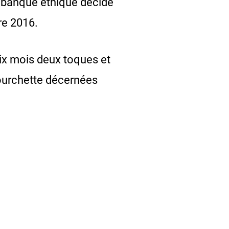
e banque éthique décide
re 2016.
ix mois deux toques et
 fourchette décernées