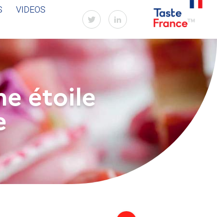
S
VIDEOS
e étoile
e