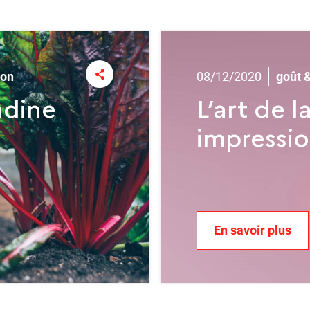
08/12/2020
ion
goût &
adine
L’art de l
impressi
En savoir plus