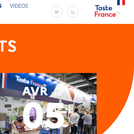
S
VIDEOS
TS
AVR
2022
05