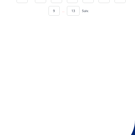
9
…
13
Suiv.