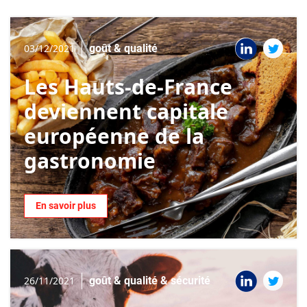
03/12/2021
goût & qualité
Les Hauts-de-France
deviennent capitale
européenne de la
gastronomie
En savoir plus
26/11/2021
goût & qualité & sécurité