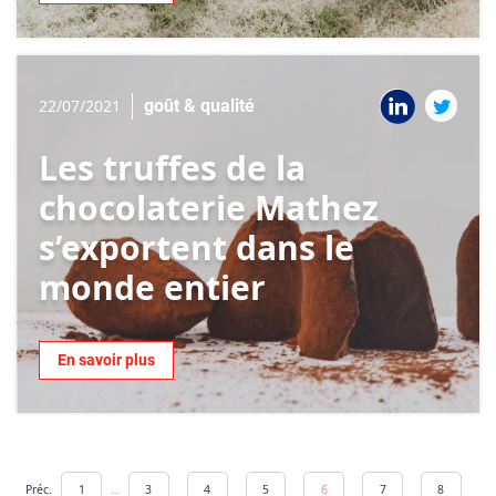
22/07/2021
goût & qualité
Les truffes de la
chocolaterie Mathez
s’exportent dans le
monde entier
En savoir plus
Préc.
1
…
3
4
5
6
7
8