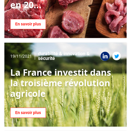
en 20...
En savoir plus
durabilité & innovation &
19/11/2021
sécurité
La France investit dans
la troisième révolution
agricole
En savoir plus