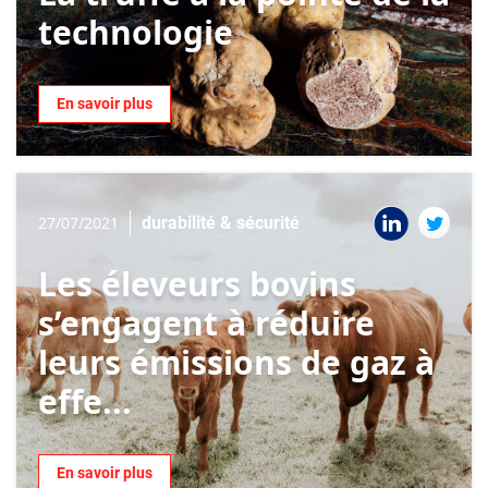
technologie
En savoir plus
27/07/2021
durabilité & sécurité
Les éleveurs bovins
s’engagent à réduire
leurs émissions de gaz à
effe...
En savoir plus