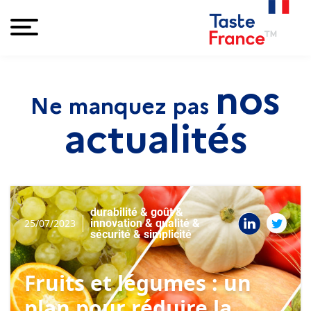
nos
Ne manquez pas
actualités
durabilité & goût &
25/07/2023
innovation & qualité &
sécurité & simplicité
Fruits et légumes : un
plan pour réduire la