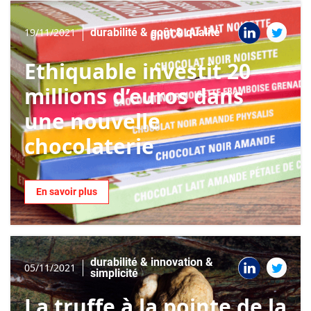
19/11/2021
durabilité & goût & qualité
Ethiquable investit 20
millions d’euros dans
une nouvelle
chocolaterie
En savoir plus
durabilité & innovation &
05/11/2021
simplicité
La truffe à la pointe de la