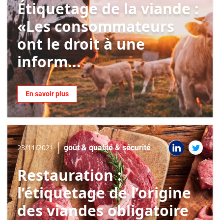
Étiquetage de la viande :
«Les consommateurs
ont le droit à une
inform...
En savoir plus
23/11/2021
goût & qualité & sécurité
Restauration :
l’étiquetage de l’origine
des viandes obligatoire