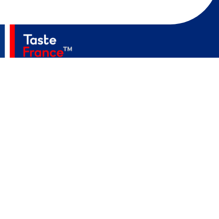
Accueil
A Propos
Secteurs
Actualités
Événements
Contact
MediaKit
Politique De Confidentialité
Mentions Légales
Accessibilité